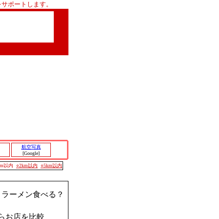
をサポートします。
航空写真
[Google]
00m以内
○2km以内
○5km以内
？ラーメン食べる？
らお店を比較