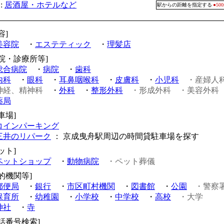
:
居酒屋・ホテルなど
駅からの距離を指定する
●5
容]
美容院
・
エステティック
・
理髪店
病院・診療所等]
総合病院
・
病院
・
歯科
内科
・
眼科
・
耳鼻咽喉科
・
皮膚科
・
小児科
・産婦人
神経、精神科
・
外科
・
整形外科
・形成外科
・美容外科
薬局
車場]
コインパーキング
三井のリパーク
： 京成曳舟駅周辺の時間貸駐車場を探す
ット]
ペットショップ
・
動物病院
・ペット葬儀
的機関等]
郵便局
・
銀行
・
市区町村機関
・
図書館
・
公園
・警察
保育所
・
幼稚園
・
小学校
・
中学校
・
高校
・大学
神社
・
寺
電話番号検索]