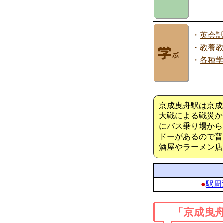
・
英会
・
教養
・
各種
京成曳舟駅は京成
大戦による戦災か
にバス乗り場から
ドーがあるので普
酒屋やラーメン店
●
駅周
「京成曳