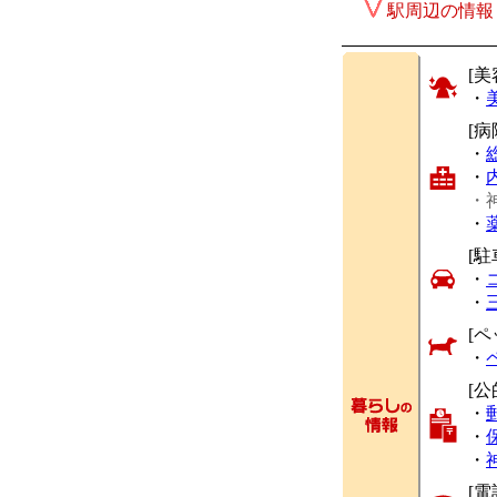
駅周辺の情報
[美
・
[
・
・
・
・
[駐
・
・
[ペ
・
[公
・
・
・
[