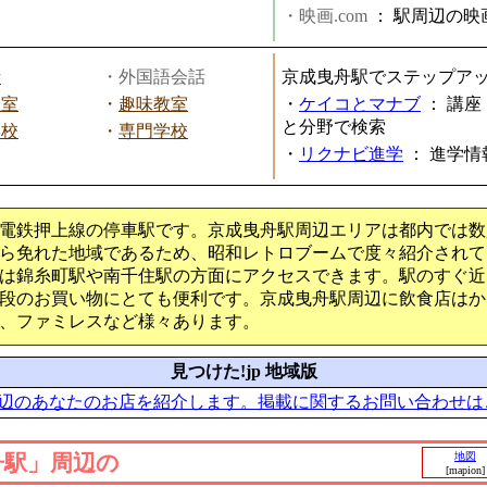
・映画.com
：
駅周辺の映
話
・外国語会話
京成曳舟駅でステップア
教室
・
趣味教室
・
ケイコとマナブ
：
講座
と分野で検索
学校
・
専門学校
・
リクナビ進学
：
進学情
電鉄押上線の停車駅です。京成曳舟駅周辺エリアは都内では数
ら免れた地域であるため、昭和レトロブームで度々紹介されて
は錦糸町駅や南千住駅の方面にアクセスできます。駅のすぐ近
段のお買い物にとても便利です。京成曳舟駅周辺に飲食店はか
、ファミレスなど様々あります。
見つけた!jp 地域版
辺のあなたのお店を紹介します。掲載に関するお問い合わせは
舟駅」周辺の
地図
[mapion]