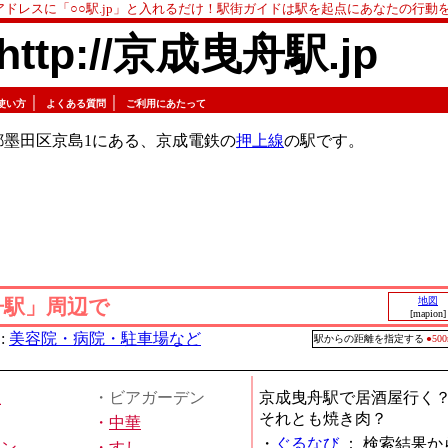
アドレスに「○○駅.jp」と入れるだけ！駅街ガイドは駅を起点にあなたの行動
http://京成曳舟駅.jp
｜
｜
使い方
よくある質問
ご利用にあたって
都墨田区京島1にある、京成電鉄の
押上線
の駅です。
舟駅」周辺で
地図
[mapion]
:
美容院・病院・駐車場など
駅からの距離を指定する
●5
屋
・ビアガーデン
京成曳舟駅で居酒屋行く
それとも焼き肉？
・
中華
・
ぐるなび
：
検索結果か
メン
・
すし