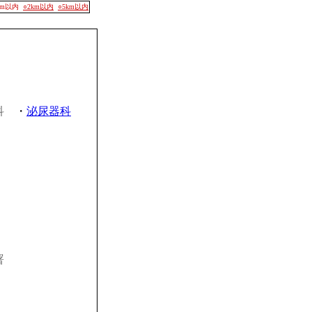
00m以内
○2km以内
○5km以内
科
・
泌尿器科
署