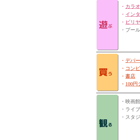
・
カラ
・
イン
・
ビリ
・プー
・
デパ
・
コン
・
書店
・
100
・映画
・ライ
・スタ