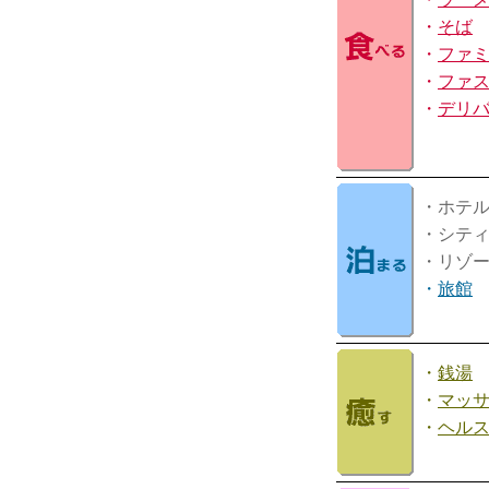
・
そば
・
ファ
・
ファ
・
デリ
・ホテ
・シテ
・リゾ
・
旅館
・
銭湯
・
マッ
・
ヘル