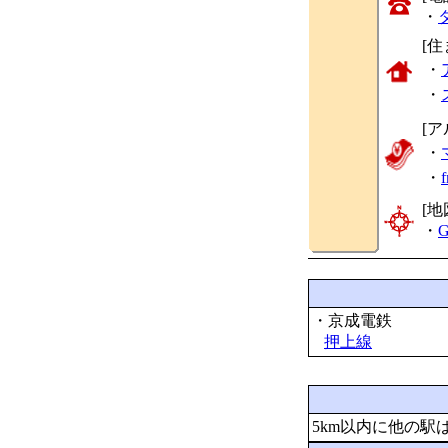
・
[
・
・
[ア
・
・
[地
・
G
・京成電鉄
押上線
5km以内に他の駅