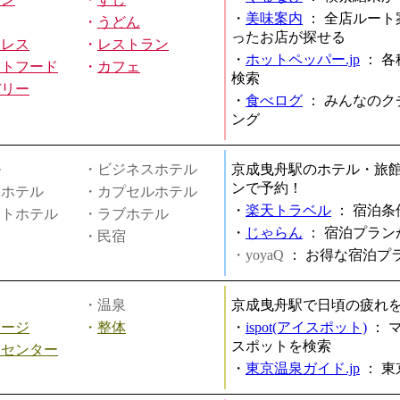
・
美味案内
：
全店ルート
・
うどん
ったお店が探せる
ミレス
・
レストラン
・
ホットペッパー.jp
：
各
ストフード
・
カフェ
検索
バリー
・
食べログ
：
みんなのク
ング
ル
・ビジネスホテル
京成曳舟駅のホテル・旅
ンで予約！
ィホテル
・カプセルホテル
・
楽天トラベル
：
宿泊条
ートホテル
・ラブホテル
・
じゃらん
：
宿泊プラン
・民宿
・yoyaQ
：
お得な宿泊プ
・温泉
京成曳舟駅で日頃の疲れ
サージ
・
整体
・
ispot(アイスポット)
：
スポットを検索
スセンター
・
東京温泉ガイド.jp
：
東