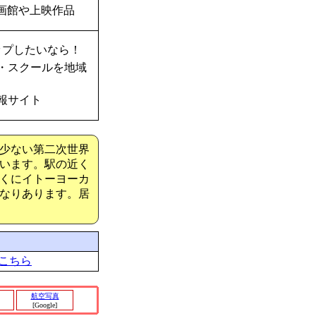
画館や上映作品
ップしたいなら！
・スクールを地域
報サイト
少ない第二次世界
います。駅の近く
くにイトーヨーカ
なりあります。居
こちら
航空写真
[Google]