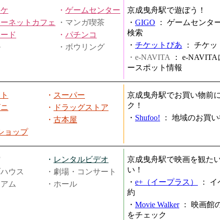
オケ
・
ゲームセンター
京成曳舟駅で遊ぼう！
ターネットカフェ
・マンガ喫茶
・
GIGO
：
ゲームセンタ
検索
ヤード
・
パチンコ
・
チケットぴあ
：
チケッ
ル
・ボウリング
・e-NAVITA
：
e-NAVI
ースポット情報
ート
・
スーパー
京成曳舟駅でお買い物前
ク！
ビニ
・
ドラッグストア
・
Shufoo!
：
地域のお買い
・
古本屋
円ショップ
館
・
レンタルビデオ
京成曳舟駅で映画を観た
い！
ブハウス
・劇場・コンサート
・
e+（イープラス）
：
イ
ジアム
・ホール
約
・
Movie Walker
：
映画館
をチェック