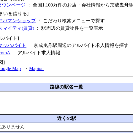
タウンページ
： 全国1,100万件のお店・会社情報から京成曳舟
住まいを借りる]
アパマンショップ
： こだわり検索メニューで探す
スマイティ(賃貸)
： 駅周辺の賃貸物件を一覧表示
ルバイト]
マッハバイト
： 京成曳舟駅周辺のアルバイト求人情報を探す
fromA
：
アルバイト求人情報
図]
oogle Map
・
Mapion
路線の駅名一覧
近くの駅
はありません