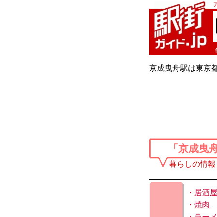
京成曳舟駅は東京
「京成曳
暮らしの情報
・
居酒
・
焼肉
・
ラー